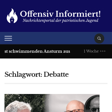
öst schwimmenden Ansturm aus
Thing
1 Woche +++
Schlagwort:
Debatte