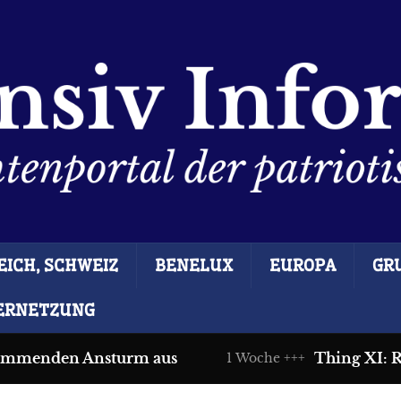
ICH, SCHWEIZ
BENELUX
EUROPA
GR
ERNETZUNG
immenden Ansturm aus
Thing XI: Re
1 Woche +++