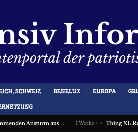
ICH, SCHWEIZ
BENELUX
EUROPA
GR
ERNETZUNG
menden Ansturm aus
Thing XI: Rech
1 Woche +++