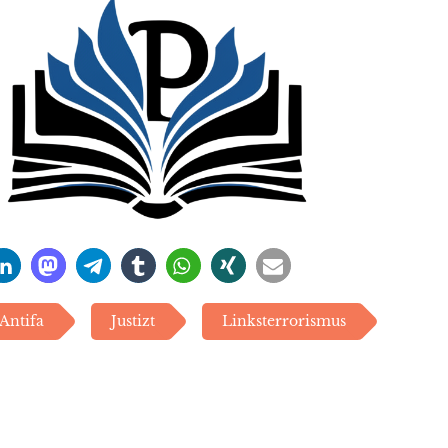
Antifa
Justizt
Linksterrorismus