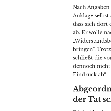
Nach Angaben
Anklage selbst 
dass sich dort 
ab. Er wolle na
„Widerstandsbe
bringen“. Trot
schließt die v
dennoch nicht 
Eindruck ab“.
Abgeordn
der Tat s