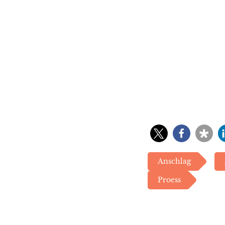
Anschlag
Proess