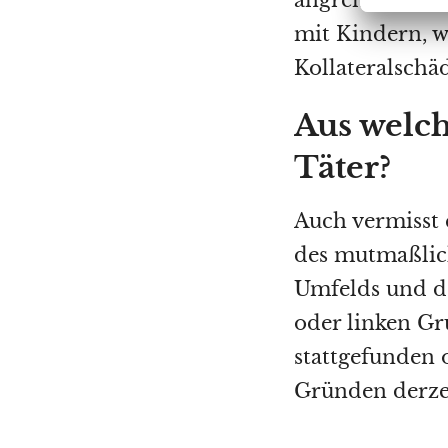
mit Kindern, w
Kollateralschä
Aus welc
Täter?
Auch vermisst
des mutmaßlich
Umfelds und de
oder linken Gr
stattgefunden 
Gründen derzei