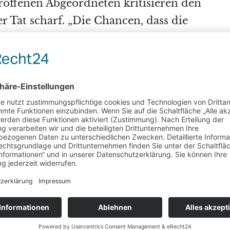
roffenen Abgeordneten kritisieren den
 Tat scharf. „Die Chancen, dass die
ein angemessen hartes Urteil spricht, das de
ieses Serientäters gerecht wird, stehen nahe
etzt wird über eine Bewährungsstrafe
hrieb
Tobias Teich
. Rene Dierkes
kritisierte
 dass kaum beachtet würde, dass Julian J.
schäden angerichtet, sondern auch bewusst
 in Gefahr gebracht habe: „Nur durch
etonierten die in der abgebrannten Halle
ls sichtbar gelagerten Gasflaschen nicht.
h das Feuer aus anderen Gründen auf
bäude ausbreiten können. In der
Nachbarschaft wohnen zahlreiche Familien