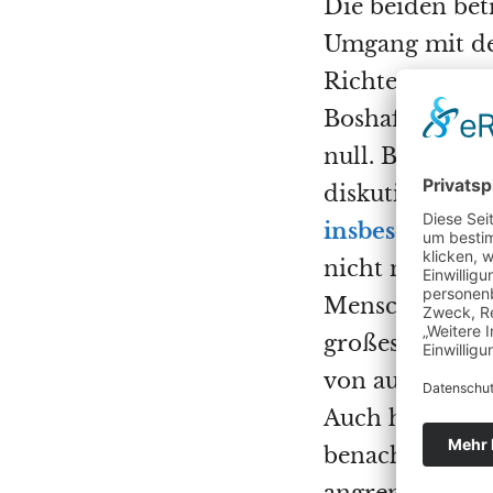
Die beiden bet
Umgang mit der
Richterin hier 
Boshaftigkeit d
null. Bereits j
diskutiert“, sc
insbesondere
,
nicht nur Sach
Menschenleben
großes Glück d
von außen dama
Auch hätte sic
benachbarte Ge
angrenzenden 