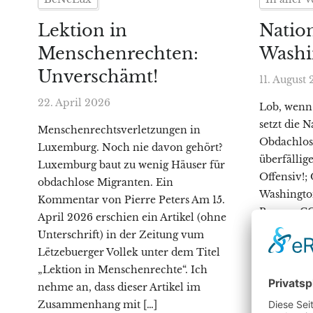
Lektion in
Nation
Menschenrechten:
Washi
Unverschämt!
11. August
22. April 2026
Lob, wenn
setzt die 
Menschenrechtsverletzungen in
Obdachlose
Luxemburg. Noch nie davon gehört?
überfällig
Luxemburg baut zu wenig Häuser für
Offensiv!;
obdachlose Migranten. Ein
Washingto
Kommentar von Pierre Peters Am 15.
Barnes, CC
April 2026 erschien ein Artikel (ohne
Commons;
Unterschrift) in der Zeitung vum
https://c
Lëtzebuerger Vollek unter dem Titel
Donald Tr
„Lektion in Menschenrechte“. Ich
die Nation
nehme an, dass dieser Artikel im
einzusetze
Zusammenhang mit […]