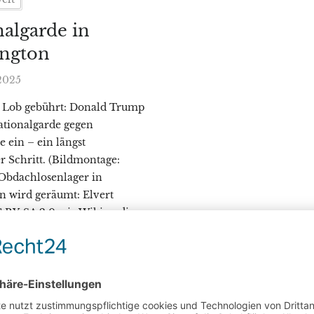
algarde in
ngton
 2025
 Lob gebührt: Donald Trump
Nationalgarde gegen
 ein – ein längst
er Schritt. (Bildmontage:
 Obdachlosenlager in
n wird geräumt: Elvert
 BY-SA 2.0, via Wikimedia
 Donald Trump:
ommons.wikimedia.org/wiki/File:January_2025_Official_Presi
ump hat soeben verkündet,
algarde in Washington, D.C.,
n und die Polizei der […]