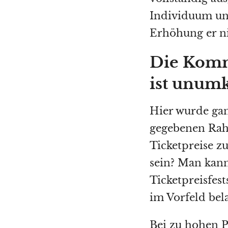
Individuum unt
Erhöhung er nic
Die Komme
ist unum
Hier wurde gan
gegebenen Rah
Ticketpreise zu
sein? Man kann 
Ticketpreisfes
im Vorfeld be
Bei zu hohen P