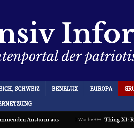
ICH, SCHWEIZ
BENELUX
EUROPA
GR
ERNETZUNG
enden Ansturm aus
Thing XI: Rechte
1 Woche +++