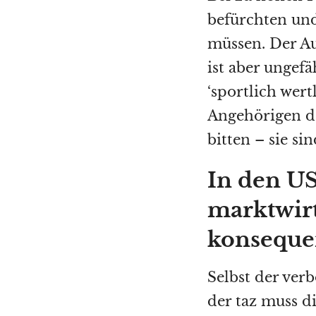
befürchten und
müssen. Der Au
ist aber ungef
‘sportlich wer
Angehörigen d
bitten – sie sin
In den U
marktwirt
konseque
Selbst der verb
der taz muss d