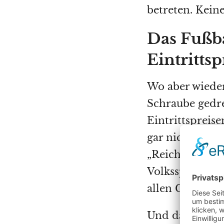
betreten. Keine
Das Fußba
Eintrittsp
Wo aber wieder
Schraube gedre
Eintrittspreise
gar nicht an 
„Reichen“. Fußb
Volkssport!Une
allen Gazetten
Und dann noch