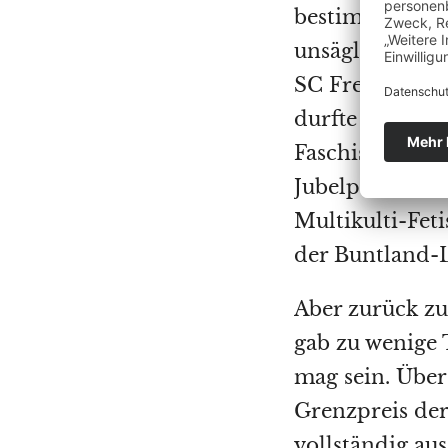
bestimmt für s
unsägliche offe
SC Freiburg,
C
durfte von sei
Faschismus in 
Jubelperser vor
Multikulti-Fet
der Buntland-
Aber zurück zu 
gab zu wenige T
mag sein. Über
Grenzpreis der
vollständig aus