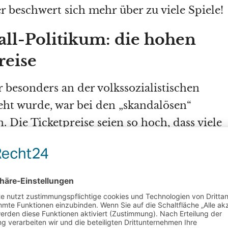
r beschwert sich mehr über zu viele Spiele!
ll-Politikum: die hohen
reise
 besonders an der volkssozialistischen
ht wurde, war bei den „skandalösen“
n. Die Ticketpreise seien so hoch, dass viele
der WM teilnehmen könnten – nur die
all ist doch
rträgliches
Fußball-Romantik-Gesülze
in
 und allen Medienformen war die Folge.
 dieser
Trump
! Der wird die Fußballbühne