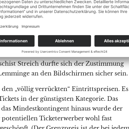
eine politische Selbstdarstellung nutzen. De
nsichtlich ultralinke ehemalige Trainer des
hristian Streich
, wurde herumgereicht und
nen Angstphantasien um einen neuen
den USA berichten. Brav klatschten die
 Ort im Studio – und der sozialistische
ischist Streich durfte sich der Zustimmung
Lemminge an den Bildschirmen sicher sein.
den „völlig verrückten“ Eintrittspreisen. Es
ickets in der günstigsten Kategorie. Das
 das Mindestkontingent hinaus wurde der
 potentiellen Ticketerwerber wohl fast
geschöpft. (Der Grenzpreis ist der bei jede