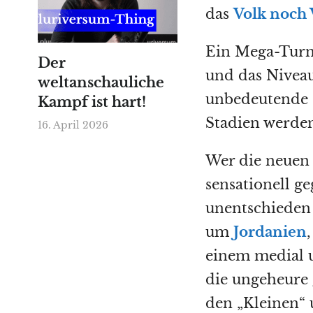
das
Volk noch 
Ein Mega-Turni
Der
und das Niveau
weltanschauliche
unbedeutende 
Kampf ist hart!
Stadien werden 
16. April 2026
Wer die neue
sensationell g
unentschieden 
um
Jordanien
einem medial u
die ungeheure 
den „Kleinen“