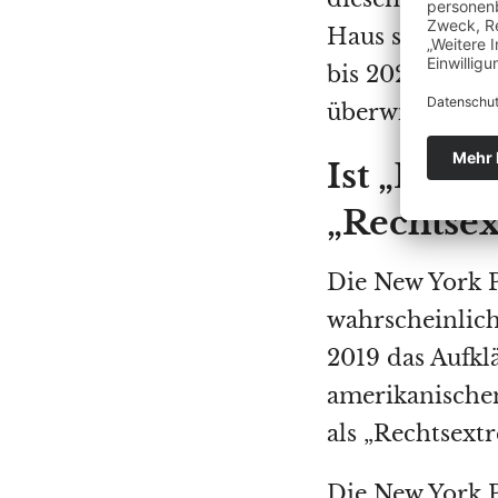
Haus sowie zw
bis 2021 etwa 
überwiesen wu
Ist „Empl
„Rechtse
Die New York P
wahrscheinlich
2019 das Aufkl
amerikanischen
als „Rechtsext
Die New York P