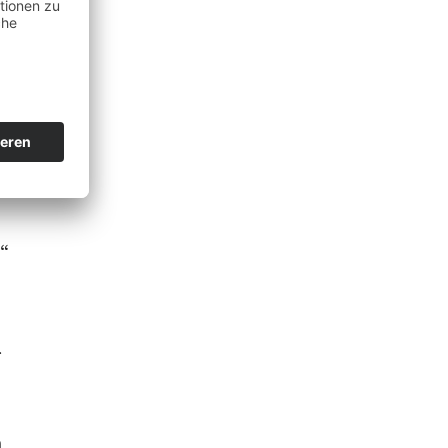
5
“
g
n