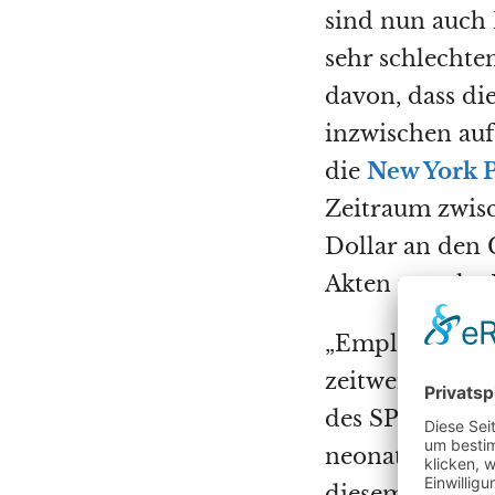
sind nun auch 
sehr schlechte
davon, dass d
inzwischen auf
die
New York P
Zeitraum zwisc
Dollar an den G
Akten nur als 
„Employee-2“ w
zeitweilig das 
des SPLC leitet
neonationalsoz
diesem Gelieb