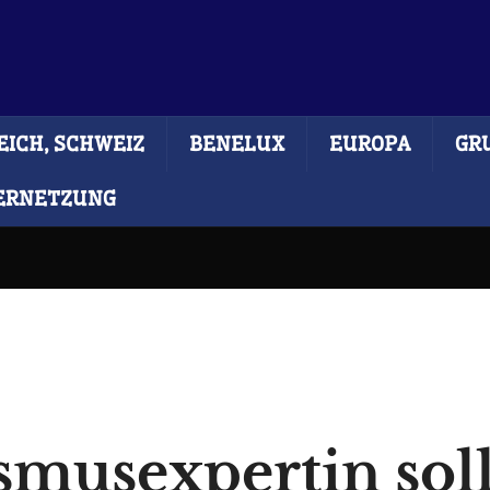
ICH, SCHWEIZ
BENELUX
EUROPA
GR
ERNETZUNG
smusexpertin sol