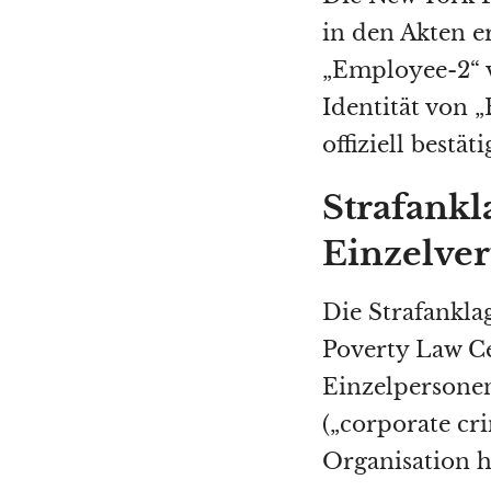
in den Akten e
„Employee-2“ v
Identität von „
offiziell bestäti
Strafankl
Einzelver
Die Strafankla
Poverty Law Ce
Einzelpersonen
(„corporate cri
Organisation h