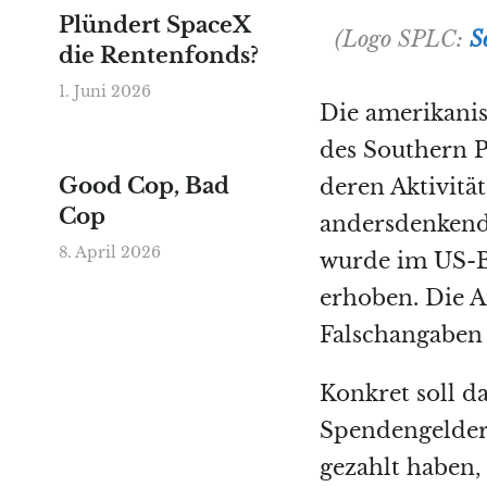
Plündert SpaceX
(Logo SPLC:
S
die Rentenfonds?
1. Juni 2026
Die amerikanisc
des Southern P
Good Cop, Bad
deren Aktivit
Cop
andersdenkende
8. April 2026
wurde im US-B
erhoben. Die A
Falschangaben
Konkret soll d
Spendengeldern
gezahlt haben,