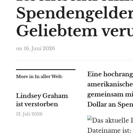
Spendengelder
Geliebtem ver
on
16. Juni 2026
Eine hochrangi
More in In aller Welt:
amerikanische
gemeinsam mit
Lindsey Graham
ist verstorben
Dollar an Spe
12. Juli 2026