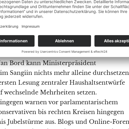
Souveränität“ – und gewann damit nicht nu
tive, sondern auch jüngere, die sich von
enshaltungskosten und geringer sozialer
ttäuscht fühlten.
lnisse ändern sich
 an Bord kann Ministerpräsident
 im Sangiin nichts mehr alleine durchsetzen
ersten Lesung zentraler Haushaltsentwürfe
f wechselnde Mehrheiten setzen.
 hingegen warnen vor parlamentarischem
konservativen bis rechten Kreisen hingegen
nis Jubelstürme aus. Blogs und Online-Fore