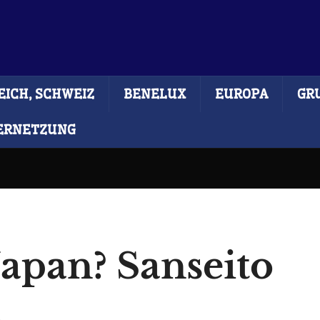
ICH, SCHWEIZ
BENELUX
EUROPA
GR
ERNETZUNG
Japan? Sanseito
h