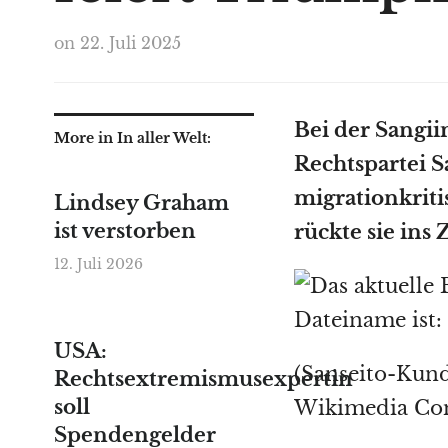
on
22. Juli 2025
Bei der Sangii
More in In aller Welt:
Rechtspartei S
migrationkriti
Lindsey Graham
ist verstorben
rückte sie ins
12. Juli 2026
USA:
(Sanseito-Kun
Rechtsextremismusexpertin
soll
Wikimedia C
Spendengelder