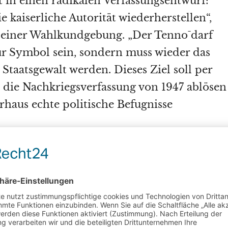
 in einen radikalen Verfassungsentwurf:
 kaiserliche Autorität wiederherstellen“,
f einer Wahlkundgebung. „Der Tennō darf
ur Symbol sein, sondern muss wieder das
Staatsgewalt werden. Dieses Ziel soll per
 die Nachkriegsverfassung von 1947 ablösen
haus echte politische Befugnisse
ht die Partei eine Menge an Erneuerungen:
eihandelsabkommen, strikte
bremse, Subventionsprogramme für
iebe. In mehreren Videos auf YouTube
itō eine drohende Abschaffung „japanische