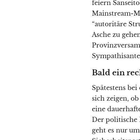
feiern Sanseit
Mainstream-Me
“autoritäre St
Asche zu gehen,
Provinzversam
Sympathisante
Bald ein rec
Spätestens bei
sich zeigen, o
eine dauerhafte
Der politische
geht es nur u