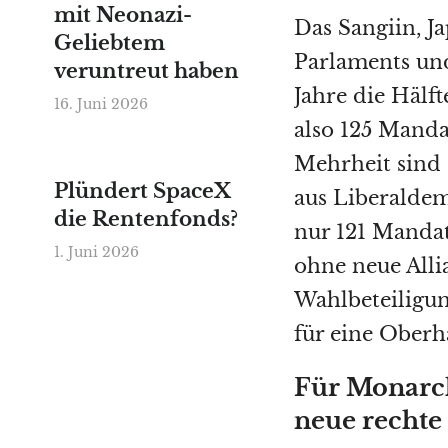
mit Neonazi-
Das Sangiin, J
Geliebtem
Parlaments und
veruntreut haben
Jahre die Hälf
16. Juni 2026
also 125 Manda
Mehrheit sind 
Plündert SpaceX
aus Liberaldem
die Rentenfonds?
nur 121 Mandat
1. Juni 2026
ohne neue Alli
Wahlbeteiligung
für eine Oberh
Für Monarch
neue rechte 