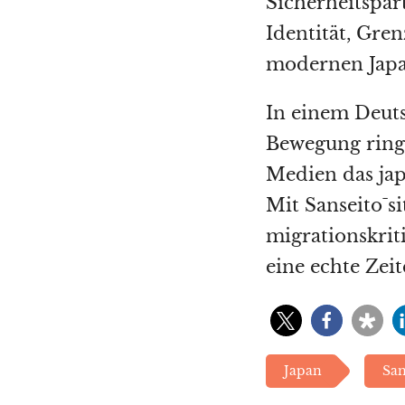
Sicherheitspa
Identität, Gre
modernen Japa
In einem Deuts
Bewegung ringt
Medien das jap
Mit Sanseitō s
migrationskriti
eine echte Zei
Japan
San