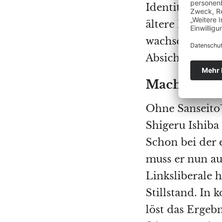
Identität und 
ältere Konserva
wachsenden Leb
Absicherung en
Machtverhät
Ohne Sanseitō
Shigeru Ishiba
Schon bei der 
muss er nun au
Linksliberale
Stillstand. In 
löst das Ergeb