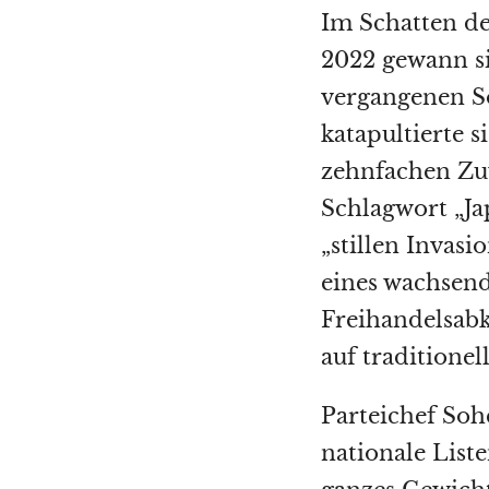
Im Schatten de
2022 gewann si
vergangenen So
katapultierte s
zehnfachen Zuw
Schlagwort „Ja
„stillen Invas
eines wachsend
Freihandelsab
auf traditionel
Parteichef Sohe
nationale Liste