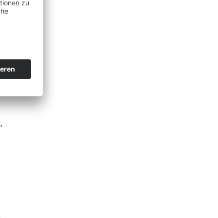
r
.
n